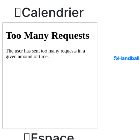

Calendrier
Handball

Espace