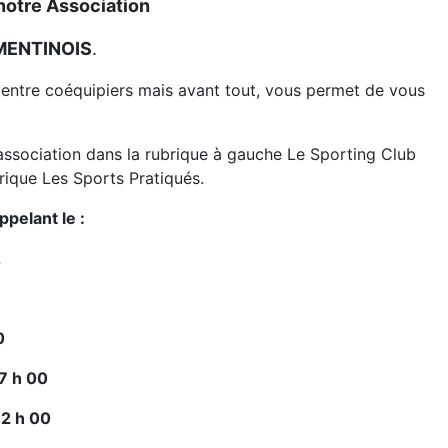
notre Association
MENTINOIS
.
té entre coéquipiers mais avant tout, vous permet de vous
e association dans la rubrique à gauche Le Sporting Club
brique Les Sports Pratiqués.
pelant le :
2
0
7 h 00
12 h 00