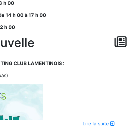
8 h 00
de 14 h 00 à 17 h 00
12 h 00
uvelle
ORTING CLUB LAMENTINOIS :
bas)
Lire la suite